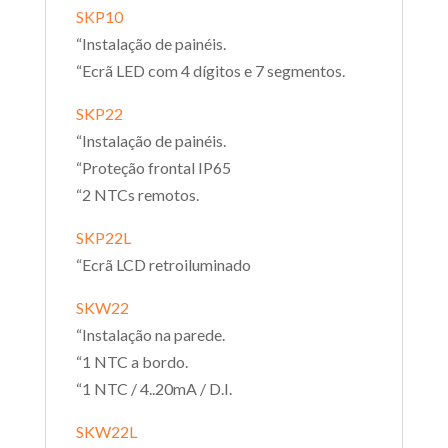
SKP10
“Instalação de painéis.
“Ecrã LED com 4 dígitos e 7 segmentos.
SKP22
“Instalação de painéis.
“Proteção frontal IP65
“2 NTCs remotos.
SKP22L
“Ecrã LCD retroiluminado
SKW22
“Instalação na parede.
“1 NTC a bordo.
“1 NTC / 4..20mA / D.I.
SKW22L