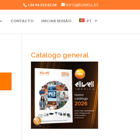
+34 96 313 42 04
INFO@ELIWELL.ES
CONTACTO
INICIAR SESSÃO
PT
Catálogo general