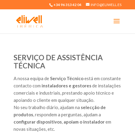
+34 96 313 42 04
INFO@ELIWELL.ES
SERVIÇO DE ASSISTÊNCIA
TÉCNICA
A nossa equipa de
Serviço Técnico
está em constante
contacto com
instaladores e gestores
de instalações
comerciais e industriais, prestando apoio técnico e
apoiando o cliente em qualquer situação.
No seu trabalho diário, ajudam na
selecção de
produtos
, respondem a perguntas, ajudam a
configurar dispositivos
,
apoiam o instalador
em
novas situações, etc.