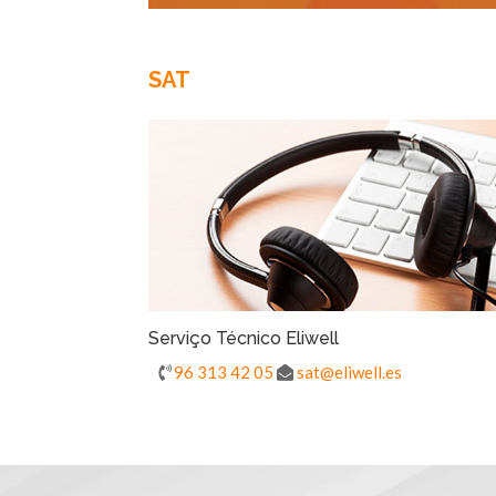
SAT
Serviço Técnico Eliwell
-
96 313 42 05
sat@eliwell.es