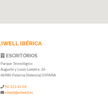
LIWELL IBÉRICA
ESCRITÓRIOS
Parque Tecnológico
Auguste y Louis Lumière, 26
46980 Paterna (Valencia) ESPAÑA
-
96 313 42 04
eliwell@eliwell.es