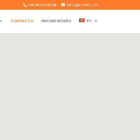
+34 96 313 42 04
INFO@ELIWELL.ES
CONTACTO
INICIAR SESSÃO
PT