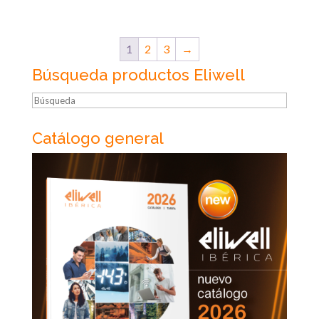
1
2
3
→
Búsqueda productos Eliwell
Búsqueda
Catálogo general