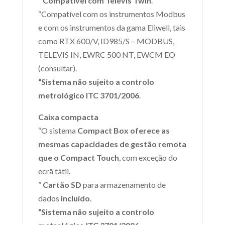
”
Compatível com Televis Twin
.
“Compatível com os instrumentos Modbus
e com os instrumentos da gama Eliwell, tais
como RTX 600/V, ID985/S – MODBUS,
TELEVIS IN, EWRC 500 NT, EWCM EO
(consultar).
“Sistema não sujeito a controlo
metrológico ITC 3701/2006
.
Caixa compacta
“O sistema
Compact Box oferece as
mesmas capacidades de gestão remota
que o Compact Touch
, com exceção do
ecrã tátil.
”
Cartão SD
para armazenamento de
dados
incluído
.
“Sistema não sujeito a controlo