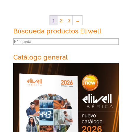
1
2
3
→
Búsqueda productos Eliwell
Búsqueda
Catálogo general