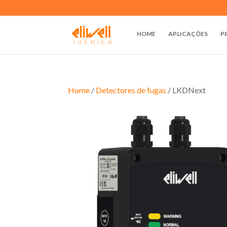
HOME
APLICAÇÕES
P
Home
/
Detectores de fugas
/ LKDNext