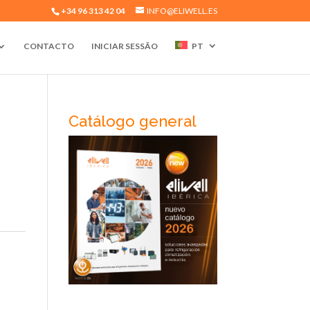
+34 96 313 42 04
INFO@ELIWELL.ES
CONTACTO
INICIAR SESSÃO
PT
Catálogo general