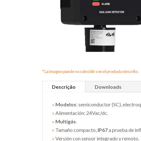
* La imagen puede no coincidir con el producto descrito.
Descrição
Downloads
»
Modelos
: semiconductor (SC), electroqu
»
Alimentación: 24Vac/dc.
»
Multigás
.
»
Tamaño compacto,
IP67
a prueba de in
»
Versión con sensor integrado y remoto.