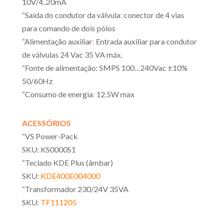
10V/4..20mA
“Saída do condutor da válvula
:
conector de 4 vias
para comando de dois pólos
“Alimentação auxiliar
:
Entrada auxiliar para condutor
de válvulas 24 Vac 35 VA máx.
“Fonte de alimentação: SMPS 100…240Vac ±10%
50/60Hz
“Consumo de energia
:
12.5W max
ACESSÓRIOS
“VS Power-Pack
SKU: KS0000S1
“Teclado KDE Plus (âmbar)
SKU:
KDE400E004000
“Transformador 230/24V 35VA
SKU:
TF111205