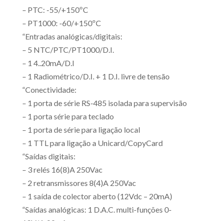
– PTC: -55/+150ºC
– PT1000: -60/+150ºC
“Entradas analógicas/digitais:
– 5 NTC/PTC/PT1000/D.I.
– 1 4..20mA/D.I
– 1 Radiométrico/D.I. + 1 D.I. livre de tensão
“Conectividade:
– 1 porta de série RS-485 isolada para supervisão
– 1 porta série para teclado
– 1 porta de série para ligação local
– 1 TTL para ligação a Unicard/CopyCard
“Saídas digitais:
– 3 relés 16(8)A 250Vac
– 2 retransmissores 8(4)A 250Vac
– 1 saída de colector aberto (12Vdc – 20mA)
“Saídas analógicas: 1 D.A.C. multi-funções 0-