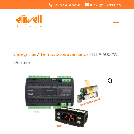
+34 96 313 42 04
INFO@ELIWELL.ES
Categorías
/
Termóstatos avançados
/ RTX 600 /VS
Domino