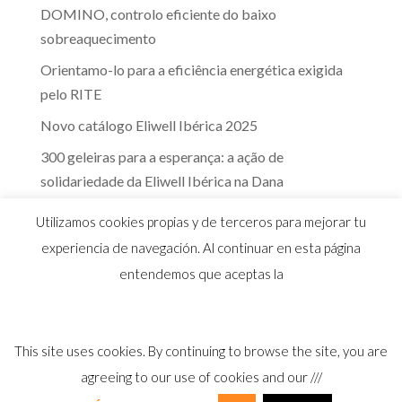
DOMINO, controlo eficiente do baixo
sobreaquecimento
Orientamo-lo para a eficiência energética exigida
pelo RITE
Novo catálogo Eliwell Ibérica 2025
300 geleiras para a esperança: a ação de
solidariedade da Eliwell Ibérica na Dana
A eficácia dos controlos Eliwell na indústria dos
Utilizamos cookies propias y de terceros para mejorar tu
lacticínios
experiencia de navegación. Al continuar en esta página
entendemos que aceptas la
This site uses cookies. By continuing to browse the site, you are
© 2026 Distribuidor oficial Eliwell en España y
agreeing to our use of cookies and our ///
Portugal |
Aviso Legal
I
Política Privacidad
I