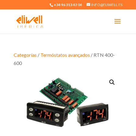
+34 96 313 42 04
INFO@ELIWELL.ES
Categorías
/
Termóstatos avançados
/ RTN 400-
600