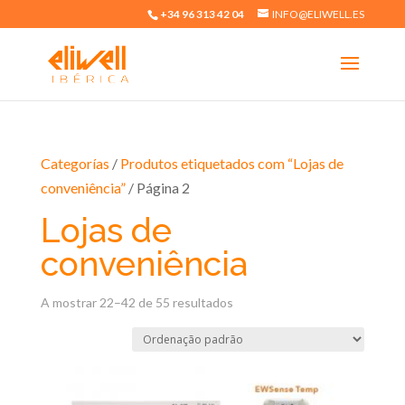
+34 96 313 42 04
INFO@ELIWELL.ES
Categorías
/
Produtos etiquetados com “Lojas de
conveniência”
/ Página 2
Lojas de
conveniência
A mostrar 22–42 de 55 resultados