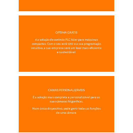
OPTIMA GRÁTIS
é a solução de controlo PLC líder para máquinas
compactas. Com o seu ecrã tátil e a sua programação
intuitiva, a sua empresa será um local mais eficiente
e sustentável.
CAIXAS PERSONALIZÁVEIS
É a solução mais completa e personalizável para as
suas câmaras frigoríficas.
Num único dispositivo, pode gerir todas as funções
de uma câmara.