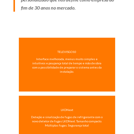
fim de 30 anos no mercado.
TELEVISGO10
Interface melhorada, menus muito simples e
intuitivos e poupança total de tempo e mão de obra
com a possibilidade de preparar o sistema antes da
instalação.
LKDNext
Deteção e sinalização de fugas de refrigerante com o
novo detetor de fugas LKDNext. Tamanho compacto.
Múltiplas fugas. Segurança total