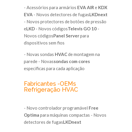
- Acessórios para armários
EVA AIR
e
KDX
EVA
- Novos detectores de fugas
LKDnext
- Novos protectores de botões de pressão
e
LKD
- Novos códigos
Televis GO 10
-
Novos códigos
Panel Server
para
dispositivos sem fios
- Novas sondas
HVAC
de montagem na
parede - Novas
sondas com cores
específicas para cada aplicação
Fabricantes -OEMs
Refrigeração HVAC
- Novo controlador programável
Free
Optima
para máquinas compactas - Novos
detectores de fugas
LKDnext