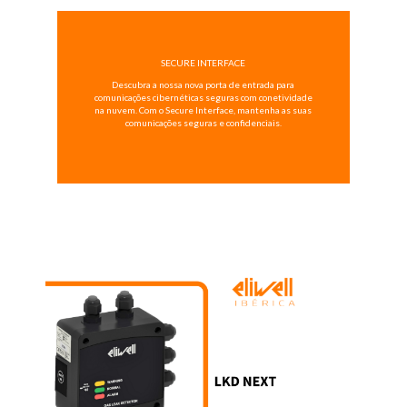
SECURE INTERFACE
Descubra a nossa nova porta de entrada para
comunicações cibernéticas seguras com conetividade
na nuvem. Com o Secure Interface, mantenha as suas
comunicações seguras e confidenciais.