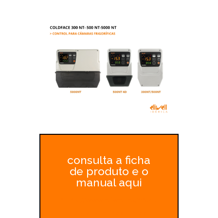
consulta a ficha
de produto e o
manual aqui
https://www.eliwell.es/produ
cto/coldface-300nt-500nt-