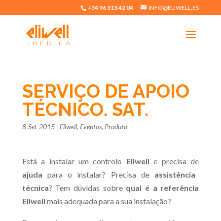
+34 96 313 42 04
INFO@ELIWELL.ES
SERVIÇO DE APOIO
TÉCNICO. SAT.
8-Set-2015
|
Eliwell
,
Eventos
,
Produto
Está a instalar um controlo
Eliwell
e precisa de
ajuda
para o instalar? Precisa de
assistência
técnica
? Tem dúvidas sobre
qual é a referência
Eliwell
mais adequada para a sua instalação?