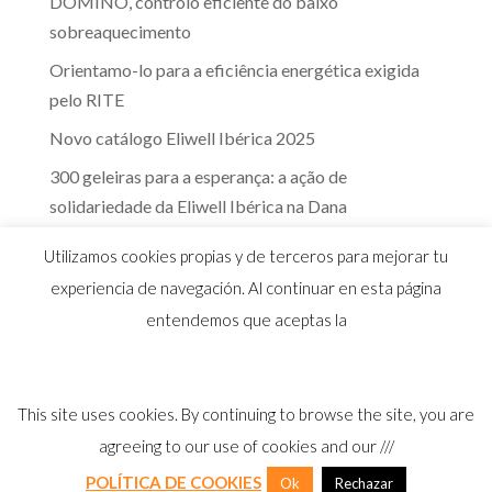
DOMINO, controlo eficiente do baixo
sobreaquecimento
Orientamo-lo para a eficiência energética exigida
pelo RITE
Novo catálogo Eliwell Ibérica 2025
300 geleiras para a esperança: a ação de
solidariedade da Eliwell Ibérica na Dana
A eficácia dos controlos Eliwell na indústria dos
Utilizamos cookies propias y de terceros para mejorar tu
lacticínios
experiencia de navegación. Al continuar en esta página
entendemos que aceptas la
This site uses cookies. By continuing to browse the site, you are
© 2026 Distribuidor oficial Eliwell en España y
agreeing to our use of cookies and our ///
Portugal |
Aviso Legal
I
Política Privacidad
I
Política Calidad
I
Cookies
POLÍTICA DE COOKIES
Ok
Rechazar