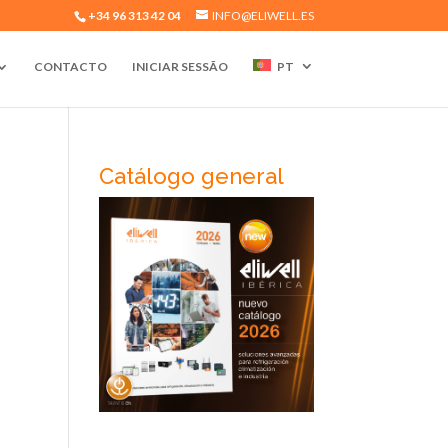
+34 96 313 42 04
INFO@ELIWELL.ES
CONTACTO
INICIAR SESSÃO
PT
Catálogo general