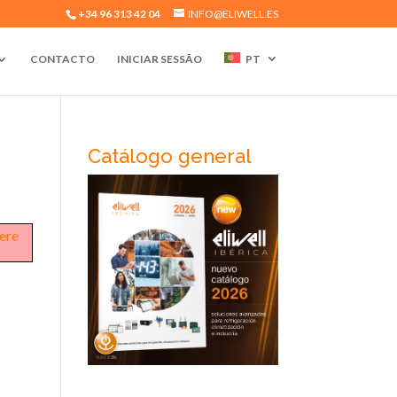
+34 96 313 42 04
INFO@ELIWELL.ES
CONTACTO
INICIAR SESSÃO
PT
Catálogo general
here