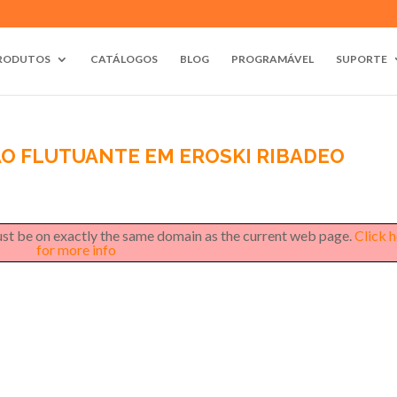
RODUTOS
CATÁLOGOS
BLOG
PROGRAMÁVEL
SUPORTE
O FLUTUANTE EM EROSKI RIBADEO
must be on exactly the same domain as the current web page.
Click 
for more info