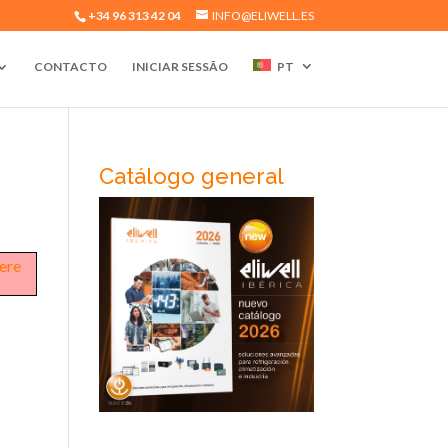
+34 96 313 42 04
INFO@ELIWELL.ES
CONTACTO
INICIAR SESSÃO
PT
Catálogo general
here