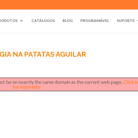
RODUTOS
CATÁLOGOS
BLOG
PROGRAMÁVEL
SUPORTE
GIA NA PATATAS AGUILAR
must be on exactly the same domain as the current web page.
Click 
for more info