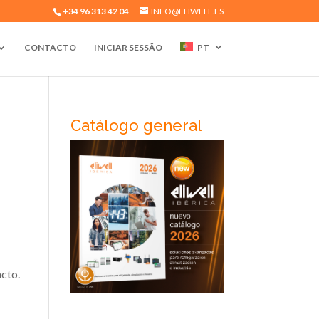
+34 96 313 42 04
INFO@ELIWELL.ES
CONTACTO
INICIAR SESSÃO
PT
Catálogo general
acto.