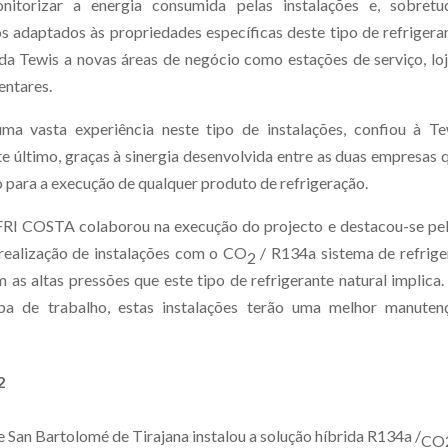
itorizar a energia consumida pelas instalações e, sobretu
 adaptados às propriedades específicas deste tipo de refrigera
 da Tewis a novas áreas de negócio como estações de serviço, lo
entares.
 vasta experiência neste tipo de instalações, confiou à Te
 último, graças à sinergia desenvolvida entre as duas empresas 
 para a execução de qualquer produto de refrigeração.
MAXFRI COSTA colaborou na execução do projecto e destacou-se pe
 realização de instalações com o CO
/ R134a sistema de refrige
2
m as altas pressões que este tipo de refrigerante natural implica
ipa de trabalho, estas instalações terão uma melhor manuten
2
San Bartolomé de Tirajana instalou a solução híbrida R134a /
CO