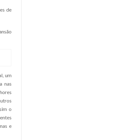
res de
pansão
l, um
a nas
lhores
utros
sim o
entes
nas e