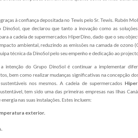
 graças à confiança depositada no Tewis pelo Sr. Tewis. Rubén M
o DinoSol, que declarou que tanto a inovação como as soluções
 para a cadeia de supermercados HiperDino, dado que o seu objec
impacto ambiental, reduzindo as emissões na camada de ozono (
ipa técnica da DinoSol pelo seu empenho e dedicação ao projecto
 a intenção do Grupo DinoSol é continuar a implementar difer
ctos, bem como realizar mudanças significativas na concepção do
 sustentáveis nos mesmos. A cadeia de supermercados
Hiper
sustentável, tem sido uma das primeiras empresas nas Ilhas Caná
energia nas suas instalações. Estes incluem:
mperatura exterior.
s.