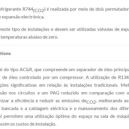
frigerante R744
) é realizada por meio de dois permutado
(CO2
e expansão electrónica.
este tipo de instalações e devem ser utilizadas válvulas de ex
 temperaturas abaixo de zero.
tions
 é do tipo AC&R, que compreende um separador de óleo principa
o de óleo controlado por um compressor. A utilização de R134
ções significativas em relação às instalações tradicionais. Me
essão nos circuitos e um PAG reduzido em comparação com o
mizar a eficiência e reduzir as emissões de
, melhorando as
CO2
na bancada e a cablagem eléctrica e o manuseamento dos difer
l permitem uma utilização óptima do espaço na sala de máqui
ssim os custos de instalação.