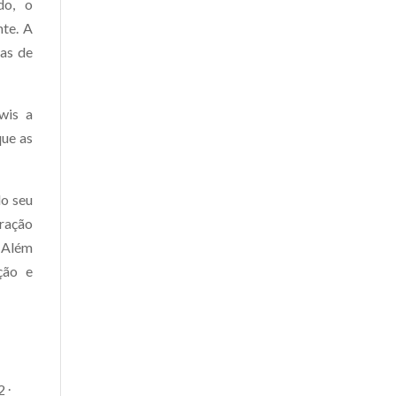
do, o
nte. A
jas de
wis a
que as
lo seu
ração
. Além
ção e
.
2