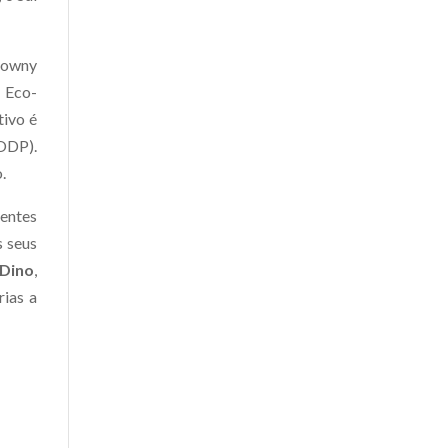
olowny
 Eco-
tivo é
ODP).
.
entes
s seus
Dino
,
rias a