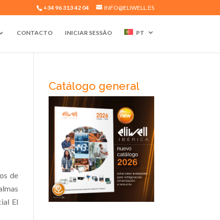
+34 96 313 42 04
INFO@ELIWELL.ES
CONTACTO
INICIAR SESSÃO
PT
Catálogo general
os de
Palmas
al El