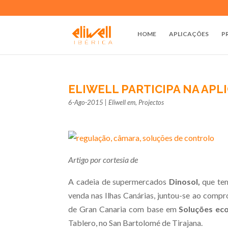
HOME
APLICAÇÕES
P
ELIWELL PARTICIPA NA APL
6-Ago-2015
|
Eliwell em
,
Projectos
Artigo por cortesia de
A cadeia de supermercados
Dinosol,
que te
venda nas Ilhas Canárias, juntou-se ao comp
de Gran Canaria com base em
Soluções eco
Tablero, no San Bartolomé de Tirajana.