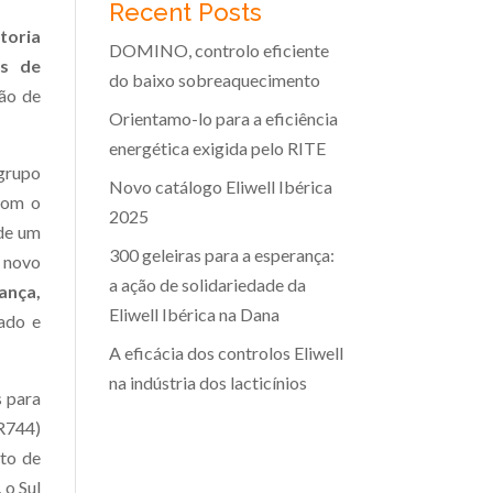
Recent Posts
toria
DOMINO, controlo eficiente
as de
do baixo sobreaquecimento
ão de
Orientamo-lo para a eficiência
energética exigida pelo RITE
grupo
Novo catálogo Eliwell Ibérica
 com o
2025
 de um
300 geleiras para a esperança:
m novo
a ação de solidariedade da
ança,
Eliwell Ibérica na Dana
ado e
A eficácia dos controlos Eliwell
na indústria dos lacticínios
s para
R744)
to de
 o Sul