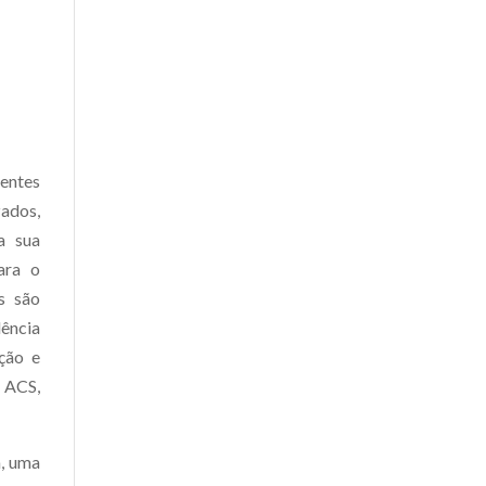
rentes
zados,
a sua
ara o
s são
lência
ção e
 ACS,
a, uma