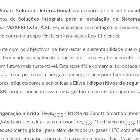
Smart Solutions International
, uma empresa líder em
Consul
ento de
Soluções Integrais para a instalação de Sistem
esa
MAXFRI COSTA SL
, especializada na montagem e manutenç
ico
com ampla experiência em instalações Eco-Eficientes.
nte com os objectivos de bem-estar e sustentabilidade que o 
al, tem vindo gradualmente a incluir nos seus estabelecimentos
 um futuro mais sustentável. Esta superfície comercial foi dotada
, tais como perfumaria, adega e padaria, e incorpora também u
ores, etiquetadoras electrónicas e
Eliwell dispositivos de segur
SXR,
proporcionando assim uma gestão eficiente do supermerc
rigeração híbrido
Tewis
/ R134a da Zanotti Smart Solution
CO2
global para reduzir as suas emissões de
. O refrigerante
(
CO2
CO2
aquecimento global, para além de todos os gases HFC com efei
 e eficiente em países com um clima quente como as Ilhas Canárias,