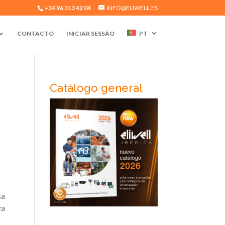
+34 96 313 42 04
INFO@ELIWELL.ES
CONTACTO
INICIAR SESSÃO
PT
Catálogo general
sa
va