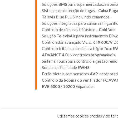
Soluções
BMS
para supermercados. Sistema 
Sistemas de detecção de fugas -
Caixa Fug
Televis Blue PLUS
incluindo comandos.
Soluções integradas para câmaras frigorífi
Controlo de câmaras trifásicas -
Coldface
Solução
TelevisAir
para instrumentos Eliwe
Controlador avançado V.E.E.
RTX 600/V 
Controlo trifásico da câmara frigorífica:
EW
ADVANCE
4 DIN controles programáveis.
Sistema Touch para controlo e gestão remo
Sondas de humidade
EWHS
Ecrãs tácteis com sensores
AVP
incorpora
Controlo da
bobina do ventilador FC AVA
EVE 6000 / 10200
Expansões
Utilizamos cookies propias y de te