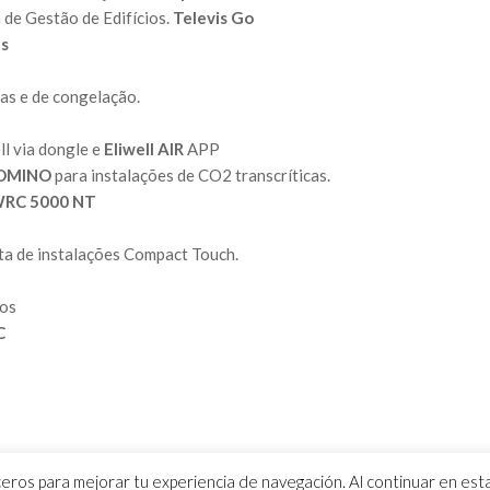
de Gestão de Edifícios.
Televis Go
as
cas e de congelação.
ll via dongle e
Eliwell AIR
APP
DOMINO
para instalações de CO2 transcríticas.
RC 5000 NT
ta de instalações Compact Touch.
dos
C
rceros para mejorar tu experiencia de navegación. Al continuar en es