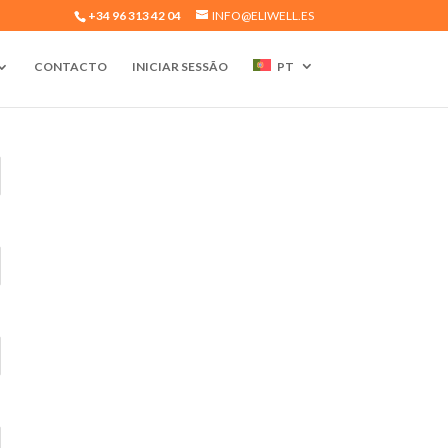
+34 96 313 42 04
INFO@ELIWELL.ES
CONTACTO
INICIAR SESSÃO
PT