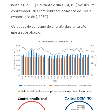
noite a (-2,5°C) e durante o dia a (-4,8°C) versus um
controlador PID com sobreaquecimento de 10K e
evaporação de (-10°C).
Os dados de consumo de energia da planta são
mostrados abaixo.