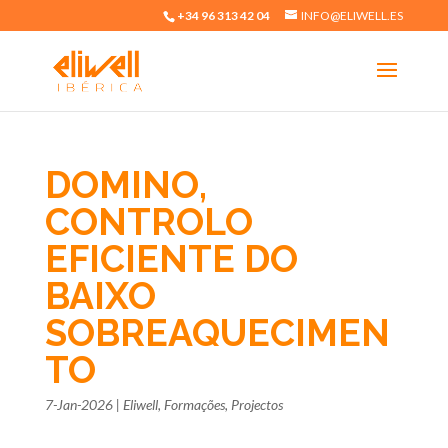
+34 96 313 42 04
INFO@ELIWELL.ES
DOMINO,
CONTROLO
EFICIENTE DO
BAIXO
SOBREAQUECIMEN
TO
7-Jan-2026
|
Eliwell
,
Formações
,
Projectos